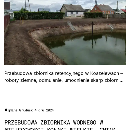
Przebudowa zbiornika retencyjnego w Koszelewach –
roboty ziemne, odmulanie, umocnienie skarp zbiornika
przejmującego wody deszczowe. Formuła „Zaprojektuj
i wybuduj", Gmina Rybno.
gmina Grudusk
|
4 gru 2024
PRZEBUDOWA ZBIORNIKA WODNEGO W
MIEJSCOWOSCI KOŁAKI WIELKIE, GMINA