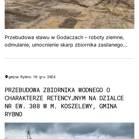
Przebudowa stawu w Godaczach – roboty ziemne,
odmulanie, umocnienie skarp zbiornika zasilanego
wodami opadowymi. Formuła „Zaprojektuj i wybuduj",
Gmina Świercze.
gmina Rybno
|
10 gru 2024
PRZEBUDOWA ZBIORNIKA WODNEGO O
CHARAKTERZE RETENCYJNYM NA DZIALCE
NR EW. 308 W M. KOSZELEWY, GMINA
RYBNO