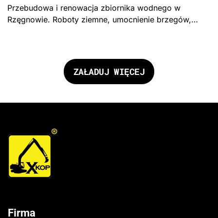
Przebudowa i renowacja zbiornika wodnego w
Rzęgnowie. Roboty ziemne, umocnienie brzegów,
urządzenia piętrzące – formuła „Zaprojektuj i
wybuduj", Gmina Dzierzgowo.
ZAŁADUJ WIĘCEJ
®
Firma