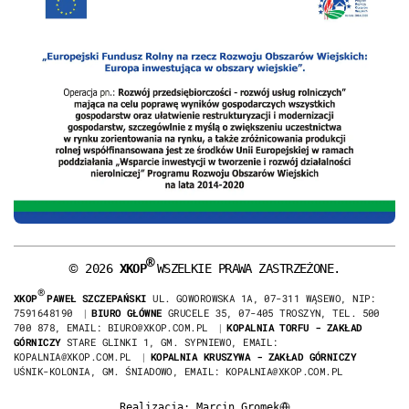
®
©
2026
XKOP
WSZELKIE PRAWA ZASTRZEŻONE.
®
XKOP
PAWEŁ SZCZEPAŃSKI
UL. GOWOROWSKA 1A, 07-311 WĄSEWO, NIP:
7591648190
|
BIURO GŁÓWNE
GRUCELE 35, 07-405 TROSZYN, TEL. 500
700 878, EMAIL: BIURO@XKOP.COM.PL
|
KOPALNIA TORFU - ZAKŁAD
GÓRNICZY
STARE GLINKI 1, GM. SYPNIEWO, EMAIL:
KOPALNIA@XKOP.COM.PL
|
KOPALNIA KRUSZYWA - ZAKŁAD GÓRNICZY
UŚNIK-KOLONIA, GM. ŚNIADOWO, EMAIL: KOPALNIA@XKOP.COM.PL
Realizacja:
Marcin Gromek