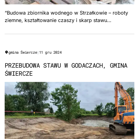
“Budowa zbiornika wodnego w Strzałkowie – roboty
ziemne, kształtowanie czaszy i skarp stawu
retencyjnego. Formuła „Zaprojektuj i wybuduj\”, Gmina
Stupsk.”
gmina Świercze
|
11 gru 2024
PRZEBUDOWA STAWU W GODACZACH, GMINA
ŚWIERCZE