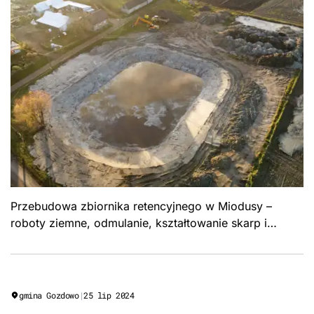
Przebudowa zbiornika retencyjnego w Miodusy –
roboty ziemne, odmulanie, kształtowanie skarp i
urządzenia piętrzące stawu. Formuła „Zaprojektuj i
wybuduj", Gmina Gozdowo.
gmina Gozdowo
|
25 lip 2024