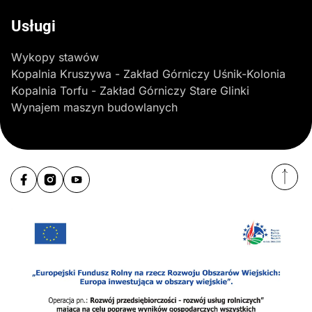
Usługi
Wykopy stawów
Kopalnia Kruszywa - Zakład Górniczy Uśnik-Kolonia
Kopalnia Torfu - Zakład Górniczy Stare Glinki
Wynajem maszyn budowlanych