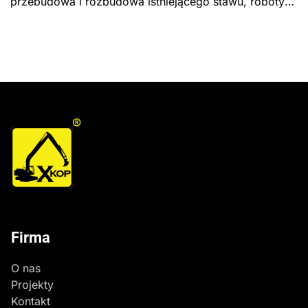
przebudowa i rozbudowa istniejącego stawu, roboty
ziemne, umocnienie skarp. Formuła „Zaprojektuj i
wybuduj", Gmina Kulesze Kościelne.
®
Firma
O nas
Projekty
Kontakt