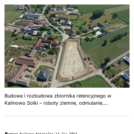
Budowa i rozbudowa zbiornika retencyjnego w
Kalinowo Solki – roboty ziemne, odmulanie,
kształtowanie czaszy stawu. Formuła „Zaprojektuj i
wybuduj", Gmina Kulesze Kościelne.
gmina Kulesze Kościelne
|
14 lis 2024