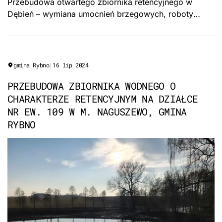
Przebudowa otwartego zbiornika retencyjnego w
Dębień – wymiana umocnień brzegowych, roboty
ziemne, odmulanie i renowacja stawu. Gmina Rybno.
gmina Rybno
|
16 lip 2024
PRZEBUDOWA ZBIORNIKA WODNEGO O
CHARAKTERZE RETENCYJNYM NA DZIAŁCE
NR EW. 109 W M. NAGUSZEWO, GMINA
RYBNO