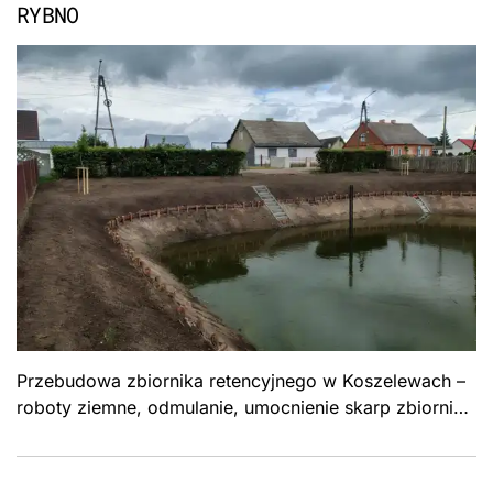
RYBNO
Przebudowa zbiornika retencyjnego w Koszelewach –
roboty ziemne, odmulanie, umocnienie skarp zbiornika
przejmującego wody deszczowe. Formuła „Zaprojektuj
i wybuduj", Gmina Rybno.