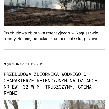
Przebudowa zbiornika retencyjnego w Naguszewie –
roboty ziemne, odmulanie, umocnienie skarp stawu
zasilanego wodami opadowymi. Formuła „Zaprojektuj i
wybuduj", Gmina Rybno.
gmina Rybno
|
11 lip 2024
PRZEBUDOWA ZBIORNIKA WODNEGO O
CHARAKTERZE RETENCYJNYM NA DZIAŁCE
NR EW. 32 W M. TRUSZCZYNY, GMINA
RYBNO