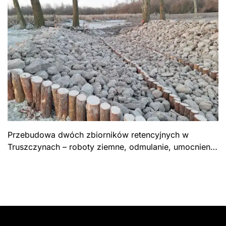
Przebudowa dwóch zbiorników retencyjnych w
Truszczynach – roboty ziemne, odmulanie, umocnienie
skarp stawów zasilanych wodami opadowymi. Gmina
Rybno.