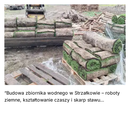
“Budowa zbiornika wodnego w Strzałkowie – roboty
ziemne, kształtowanie czaszy i skarp stawu
retencyjnego. Formuła „Zaprojektuj i wybuduj\”, Gmina
Stupsk.”