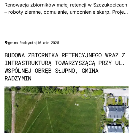
Renowacja zbiorników małej retencji w Szczukocicach
– roboty ziemne, odmulanie, umocnienie skarp. Projekt
współfinansowany z budżetu Województwa
Łódzkiego, Gmina Gorzkowice.
gmina Radzymin
|
16 sie 2025
BUDOWA ZBIORNIKA RETENCYJNEGO WRAZ Z
INFRASTRUKTURĄ TOWARZYSZĄCĄ PRZY UL.
WSPÓLNEJ OBRĘB SŁUPNO, GMINA
RADZYMIN