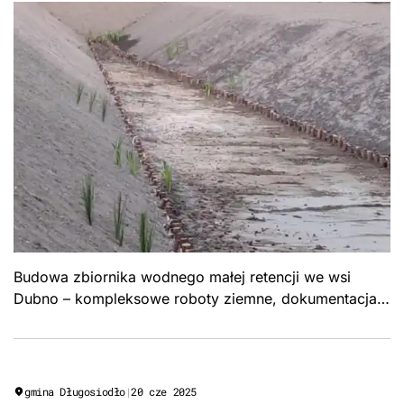
Budowa zbiornika wodnego małej retencji we wsi
Dubno – kompleksowe roboty ziemne, dokumentacja
projektowa i realizacja stawu. Formuła „Zaprojektuj i
wybuduj", Gmina Boćki.
gmina Długosiodło
|
20 cze 2025