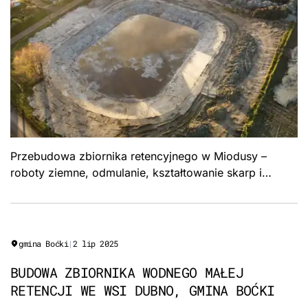
Przebudowa zbiornika retencyjnego w Miodusy –
roboty ziemne, odmulanie, kształtowanie skarp i
urządzenia piętrzące stawu. Formuła „Zaprojektuj i
wybuduj", Gmina Gozdowo.
gmina Boćki
|
2 lip 2025
BUDOWA ZBIORNIKA WODNEGO MAŁEJ
RETENCJI WE WSI DUBNO, GMINA BOĆKI