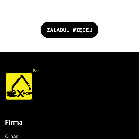
czaszy zbiornika i urządzeń piętrzących – mała
retencja, Gmina Długosiodło.”
ZAŁADUJ WIĘCEJ
®
Firma
O nas