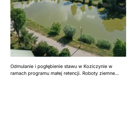
Odmulanie i pogłębienie stawu w Koziczynie w
ramach programu małej retencji. Roboty ziemne,
zagospodarowanie terenu wokół zbiornika –
Gmina Regimin.