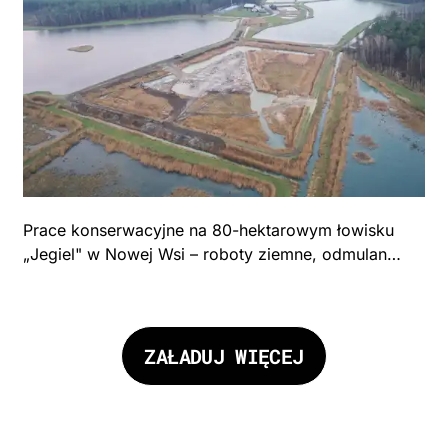
Prace konserwacyjne na 80-hektarowym łowisku
„Jegiel" w Nowej Wsi – roboty ziemne, odmulanie
i konserwacja zbiornika stawowego. Gmina
Brańszczyk.
ZAŁADUJ WIĘCEJ