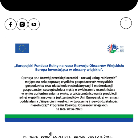
®
©
2026
XKOP
WSZELKIE PRAWA ZASTRZEŻONE.