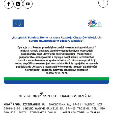
®
©
2026
XKOP
WSZELKIE PRAWA ZASTRZEŻONE.
®
XKOP
PAWEŁ SZCZEPAŃSKI
UL. GOWOROWSKA 1A, 07-311 WĄSEWO, NIP:
7591648190
|
BIURO GŁÓWNE
GRUCELE 35, 07-405 TROSZYN, TEL. 500
700 878, EMAIL: BIURO@XKOP.COM.PL
|
KOPALNIA TORFU - ZAKŁAD