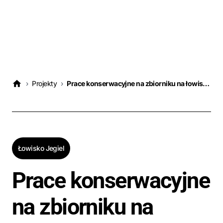
›
Projekty
›
Prace konserwacyjne na zbiorniku na łowisku "Jegiel" w miejscowości Nowa Wieś, Gmina Brańszczyk
Łowisko Jegiel
Prace konserwacyjne
na zbiorniku na