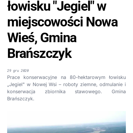
łowisku "Jegiel" w
miejscowości Nowa
Wieś, Gmina
Brańszczyk
29 gru 2020
Prace konserwacyjne na 80-hektarowym łowisku
„Jegiel" w Nowej Wsi – roboty ziemne, odmulanie i
konserwacja zbiornika stawowego. Gmina
Brańszczyk.