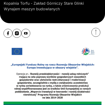
Kopalnia Torfu - Zakład Górniczy Stare Glinki
Wynajem maszyn budowlanych