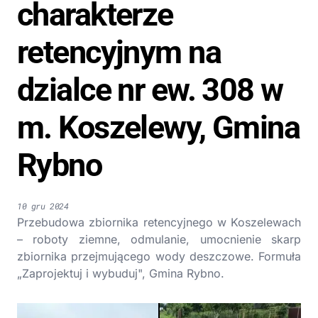
charakterze
retencyjnym na
dzialce nr ew. 308 w
m. Koszelewy, Gmina
Rybno
10 gru 2024
Przebudowa zbiornika retencyjnego w Koszelewach
– roboty ziemne, odmulanie, umocnienie skarp
zbiornika przejmującego wody deszczowe. Formuła
„Zaprojektuj i wybuduj", Gmina Rybno.