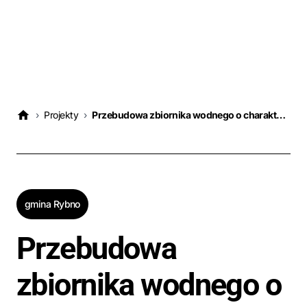
›
Projekty
›
Przebudowa zbiornika wodnego o charakterze retencyjnym na dzialce nr ew. 308 w m. Koszelewy, Gmina Rybno
gmina Rybno
Przebudowa
zbiornika wodnego o