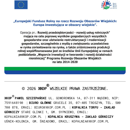
®
©
2026
XKOP
WSZELKIE PRAWA ZASTRZEŻONE.
®
XKOP
PAWEŁ SZCZEPAŃSKI
UL. GOWOROWSKA 1A, 07-311 WĄSEWO, NIP:
7591648190
|
BIURO GŁÓWNE
GRUCELE 35, 07-405 TROSZYN, TEL. 500
700 878, EMAIL: BIURO@XKOP.COM.PL
|
KOPALNIA TORFU - ZAKŁAD
GÓRNICZY
STARE GLINKI 1, GM. SYPNIEWO, EMAIL:
KOPALNIA@XKOP.COM.PL
|
KOPALNIA KRUSZYWA - ZAKŁAD GÓRNICZY
UŚNIK-KOLONIA, GM. ŚNIADOWO, EMAIL: KOPALNIA@XKOP.COM.PL