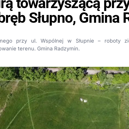
urą towarzyszącą przy
bręb Słupno, Gmina 
yjnego przy ul. Wspólnej w Słupnie – roboty 
owanie terenu. Gmina Radzymin.