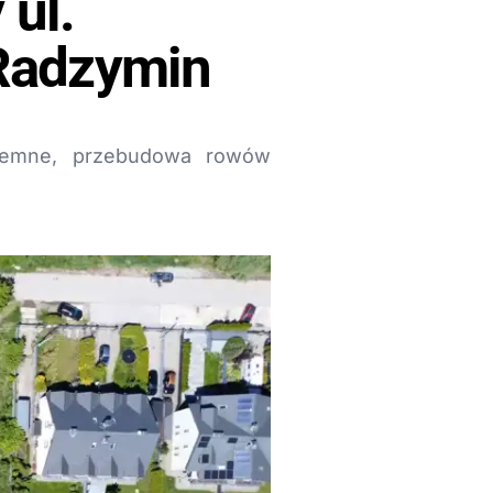
 ul.
Radzymin
ziemne, przebudowa rowów