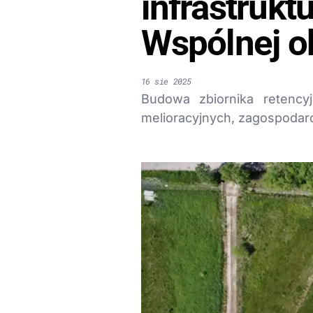
infrastrukt
Wspólnej o
16 sie 2025
Budowa zbiornika retenc
melioracyjnych, zagospodar