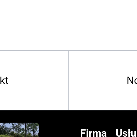
kt
No
Firma
Usłu