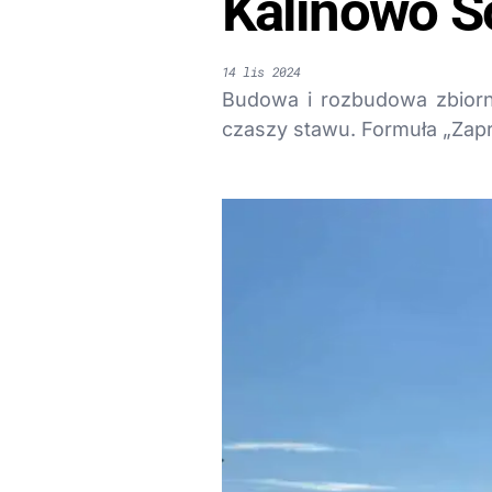
Kalinowo S
14 lis 2024
Budowa i rozbudowa zbiorni
czaszy stawu. Formuła „Zapr