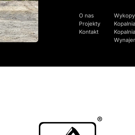
O nas
Wykopy
Projekty
Kopalni
Kontakt
Kopalnia
Wynaje
®