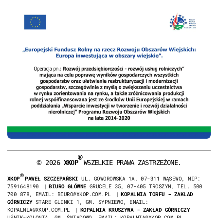
®
©
2026
XKOP
WSZELKIE PRAWA ZASTRZEŻONE.
®
XKOP
PAWEŁ SZCZEPAŃSKI
UL. GOWOROWSKA 1A, 07-311 WĄSEWO, NIP:
7591648190
|
BIURO GŁÓWNE
GRUCELE 35, 07-405 TROSZYN, TEL. 500
700 878, EMAIL: BIURO@XKOP.COM.PL
|
KOPALNIA TORFU - ZAKŁAD
GÓRNICZY
STARE GLINKI 1, GM. SYPNIEWO, EMAIL:
KOPALNIA@XKOP.COM.PL
|
KOPALNIA KRUSZYWA - ZAKŁAD GÓRNICZY
UŚNIK-KOLONIA, GM. ŚNIADOWO, EMAIL: KOPALNIA@XKOP.COM.PL