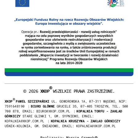
®
©
2026
XKOP
WSZELKIE PRAWA ZASTRZEŻONE.
®
XKOP
PAWEŁ SZCZEPAŃSKI
UL. GOWOROWSKA 1A, 07-311 WĄSEWO, NIP:
7591648190
|
BIURO GŁÓWNE
GRUCELE 35, 07-405 TROSZYN, TEL. 500
700 878, EMAIL: BIURO@XKOP.COM.PL
|
KOPALNIA TORFU - ZAKŁAD
GÓRNICZY
STARE GLINKI 1, GM. SYPNIEWO, EMAIL:
KOPALNIA@XKOP.COM.PL
|
KOPALNIA KRUSZYWA - ZAKŁAD GÓRNICZY
UŚNIK-KOLONIA, GM. ŚNIADOWO, EMAIL: KOPALNIA@XKOP.COM.PL